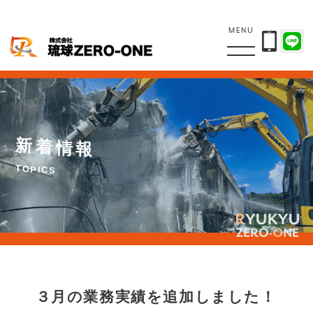
MENU
新
着
情
報
T
O
P
I
C
S
３月の業務実績を追加しました！