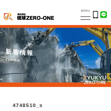
MENU
新
着
情
報
T
O
P
I
C
S
4748510_s