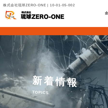
株式会社琉球ZERO-ONE | 10-01-05-002
新
着
情
報
T
O
P
I
C
S