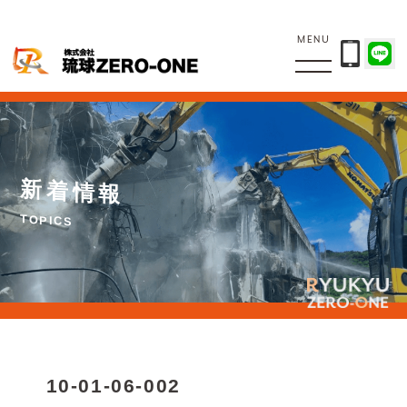
MENU
新
着
情
報
T
O
P
I
C
S
10-01-06-002