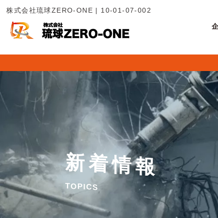
株式会社琉球ZERO-ONE | 10-01-07-002
新
着
情
報
T
O
P
I
C
S